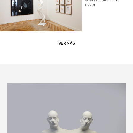
Victor Manzanal - Otón.
Madrid
VER MÁS