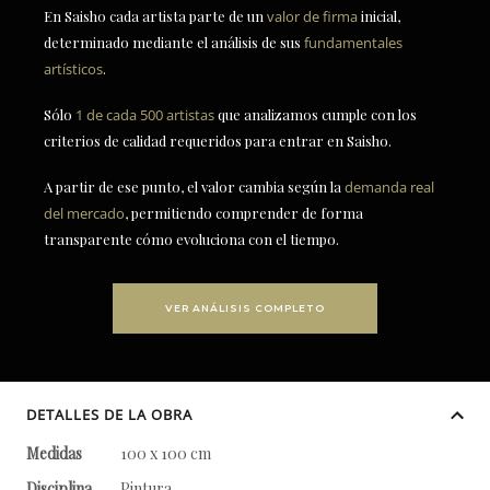
En Saisho cada artista parte de un
valor de firma
inicial,
determinado mediante el análisis de sus
fundamentales
artísticos
.
Sólo
1 de cada 500 artistas
que analizamos cumple con los
criterios de calidad requeridos para entrar en Saisho.
A partir de ese punto, el valor cambia según la
demanda real
del mercado
, permitiendo comprender de forma
transparente cómo evoluciona con el tiempo.
VER ANÁLISIS COMPLETO
DETALLES DE LA OBRA
Medidas
100 x 100 cm
Disciplina
Pintura