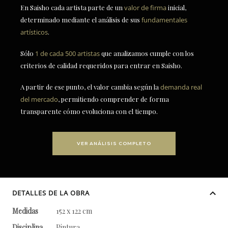
En Saisho cada artista parte de un
valor de firma
inicial,
determinado mediante el análisis de sus
fundamentales
artísticos
.
Sólo
1 de cada 500 artistas
que analizamos cumple con los
criterios de calidad requeridos para entrar en Saisho.
A partir de ese punto, el valor cambia según la
demanda real
del mercado
, permitiendo comprender de forma
transparente cómo evoluciona con el tiempo.
VER ANÁLISIS COMPLETO
DETALLES DE LA OBRA
Medidas
152 x 122 cm
Disciplina
Pintura