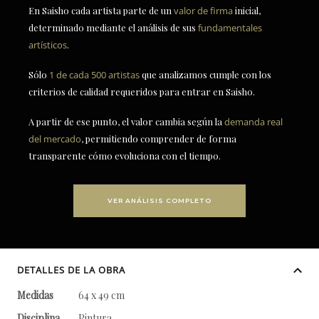
En Saisho cada artista parte de un
valor de firma
inicial,
determinado mediante el análisis de sus
fundamentales
artísticos
.
Sólo
1 de cada 500 artistas
que analizamos cumple con los
criterios de calidad requeridos para entrar en Saisho.
A partir de ese punto, el valor cambia según la
demanda real
del mercado
, permitiendo comprender de forma
transparente cómo evoluciona con el tiempo.
VER ANÁLISIS COMPLETO
DETALLES DE LA OBRA
Medidas
64 x 49 cm
Disciplina
Pintura