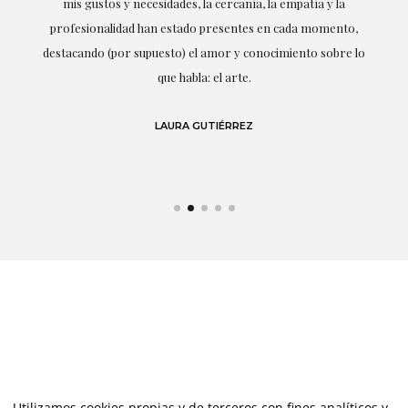
mis gustos y necesidades, la cercanía, la empatía y la
ne
profesionalidad han estado presentes en cada momento,
r
destacando (por supuesto) el amor y conocimiento sobre lo
s y
que habla: el arte.
 en
LAURA GUTIÉRREZ
Utilizamos cookies propias y de terceros con fines analíticos y