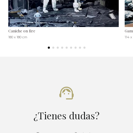
Caniche on fire
Game
180 x 180 cm
114 x
¿Tienes dudas?