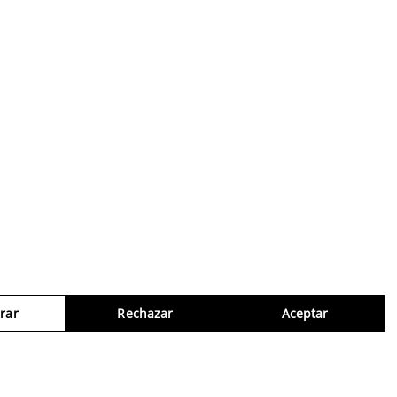
rar
Rechazar
Aceptar
Consul