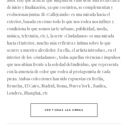
años. Hay que aclarar que ninguna de ellas tiene una fecha clara
de inicio y finalización, ya que coexisten, se complementan y
evolucionan juntas. Si «Callejeando» es una mirada hacia el
exterior, basada en cómo todo lo que nos rodea nos influye y
condiciona lo que somos (arte urbano, publicidad, moda,
música, televisión, etc.), la serie «Ciudadanos» es una mirada
hacia el interior, mucho más reflexiva e íntima sobre lo que
ocurre a nuestro alrededor. En ella, el artista introduce, en el
interior de los «ciudadanos», todas aquellas vivencias e impulsos
que nos sitúan frente a la soledad del individuo, que representa
con la ausencia de color que rodea al protagonista de cada
pieza. Ambas colecciones han sido expuestas en Berlín,
Bruselas, El Cairo, Madrid, Roma, Nueva York , Basilea,
Londres, Shanghai, etc
VER TODAS LAS OBRAS