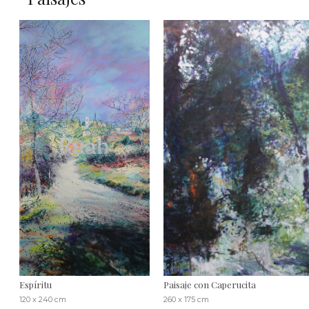
Espíritu
Paisaje con Caperucita
120 x 240 cm
260 x 175 cm