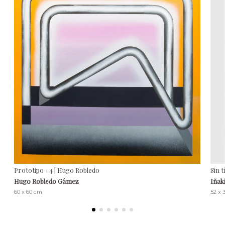
Prototipo #4 | Hugo Robledo
Sin t
Hugo Robledo Gámez
Iñak
60 x 60 cm
52 x 