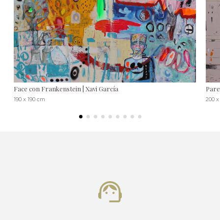
Face con Frankenstein | Xavi García
Pare
190 x 190 cm
200 x