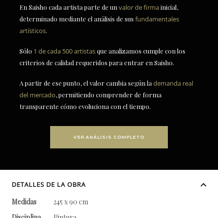
En Saisho cada artista parte de un
valor de firma
inicial,
determinado mediante el análisis de sus
fundamentales
artísticos
.
Sólo
1 de cada 500 artistas
que analizamos cumple con los
criterios de calidad requeridos para entrar en Saisho.
A partir de ese punto, el valor cambia según la
demanda real
del mercado
, permitiendo comprender de forma
transparente cómo evoluciona con el tiempo.
VER ANÁLISIS COMPLETO
DETALLES DE LA OBRA
Medidas
245 x 90 cm
Disciplina
Pintura