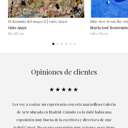
El dominio del mago II | Guto Ajayu
Blue view from the w
Guto Ajayu
María José Benvenut
93 x 67 cm
148 x 115 cm
Opiniones de clientes
★★★★★
su
Les voy a contar mí experiencia con esta maravillosa Galería
E
mi
de Arte ubicada en Madrid. Cuándo yo la visité había una
exposición muy buena de la escritora y directora de cine
Isabel Coixet. No es una exposición muy extensa, pero tiene