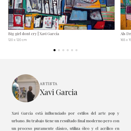
Big girl dont cry | Xavi García
Als D
120 x 120 cm
165 x 
ARTISTA
Xavi Garcia
Xavi García está influenciado por estilos del arte pop y
urbano. Su trabajo tiene un resultado final moderno pero con
un proceso puramente clásico, utiliza óleo y el acrílico en