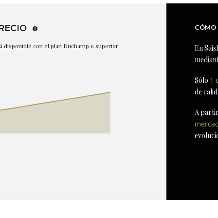
RECIO
CÓMO 
stá disponible con el plan Duchamp o superior.
En Sais
mediant
Sólo
1 
de cali
A parti
merca
evoluci