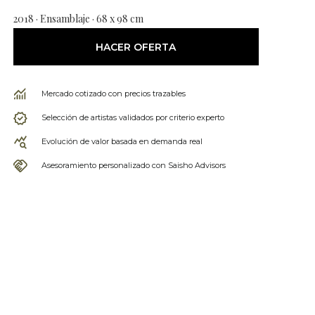
2018 · Ensamblaje · 68 x 98 cm
HACER OFERTA
Mercado cotizado con precios trazables
Selección de artistas validados por criterio experto
Evolución de valor basada en demanda real
Asesoramiento personalizado con Saisho Advisors