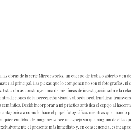
 las obras de la serie Mirrorworks, un cuerpo de trabajo abierto y en de
aterial principal. Las piezas que lo componen no son ni fotografías, ni es
s. Estas obras constituyen una de mis líneas de investigación sobre la rela
 contradicciones de la percepción visual y aborda problemáticas transvers
o la semántica. Decidí incorporar a mi práctica artística el espejo al hace
a antagónica a como lo hace el papel fotográfico: mientras que cuando
lquier cantidad de imágenes sobre un espejo sin que ninguna de ellas que
 exclusivamente el presente más inmediato y, en consecuencia, es incap