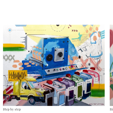
Step by step
B