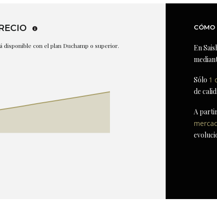
RECIO
CÓMO 
stá disponible con el plan Duchamp o superior.
En Sais
mediant
Sólo
1 
de cali
A parti
merca
evoluci