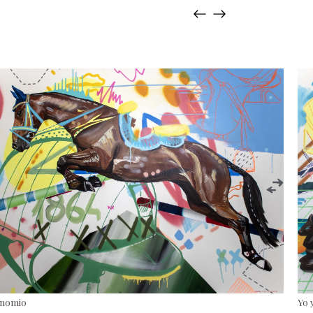
inomio
Yo 