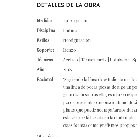
DETALLES DE LA OBRA
Medidas
140 x 140 cm
Disciplina
Pintura
Estilos
Neofiguración
Soportes
Lienzo
Técnicas
Acrílico | Técnica mixta | Rotulador | S
Año
2018
Racional
"Siguiendo la línea de estudio de mi o
una linea de pocas piezas de algo un po
gran discurso tras ella, es una serie q
pero consciente o inconscientemente si
planta que puede acompañarnos durant
esta serie está basada en la contemplac
estas formas como grafismos propios." 
Obra única