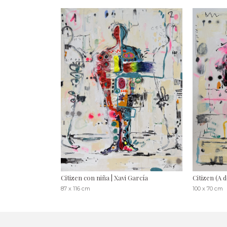
Citizen con niña | Xavi García
Citizen (A d
87 x 116 cm
100 x 70 cm