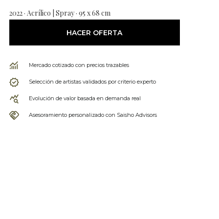
2022 · Acrílico | Spray · 95 x 68 cm
HACER OFERTA
Mercado cotizado con precios trazables
Selección de artistas validados por criterio experto
Evolución de valor basada en demanda real
Asesoramiento personalizado con Saisho Advisors