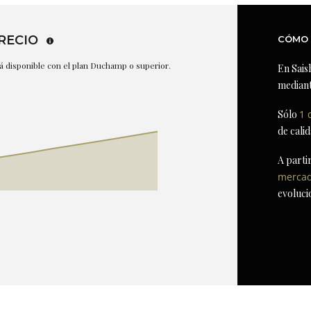
RECIO
CÓMO 
stá disponible con el plan Duchamp o superior.
En Sais
mediant
Sólo
1 
de cali
A parti
merca
evoluci