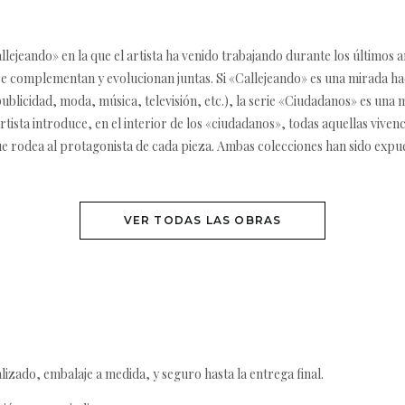
llejeando» en la que el artista ha venido trabajando durante los últimos 
n, se complementan y evolucionan juntas. Si «Callejeando» es una mirada h
ublicidad, moda, música, televisión, etc.), la serie «Ciudadanos» es una m
rtista introduce, en el interior de los «ciudadanos», todas aquellas vivenc
ue rodea al protagonista de cada pieza. Ambas colecciones han sido expu
VER TODAS LAS OBRAS
izado, embalaje a medida, y seguro hasta la entrega final.