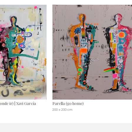
onde ir) | Xavi García
Parella (go home)
200 x 200 cm