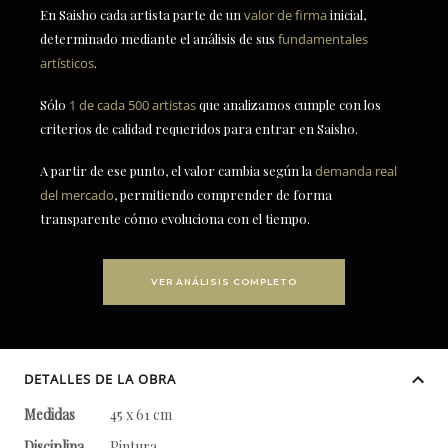
En Saisho cada artista parte de un
valor de firma
inicial,
determinado mediante el análisis de sus
fundamentales
artísticos
.
Sólo
1 de cada 500 artistas
que analizamos cumple con los
criterios de calidad requeridos para entrar en Saisho.
A partir de ese punto, el valor cambia según la
demanda real
del mercado
, permitiendo comprender de forma
transparente cómo evoluciona con el tiempo.
VER ANÁLISIS COMPLETO
DETALLES DE LA OBRA
Medidas
45 x 61 cm
Disciplina
Pintura