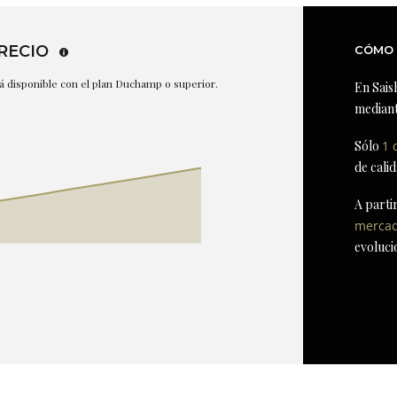
RECIO
CÓMO 
stá disponible con el plan Duchamp o superior.
En Sais
mediant
Sólo
1 
de cali
A parti
merca
evoluci