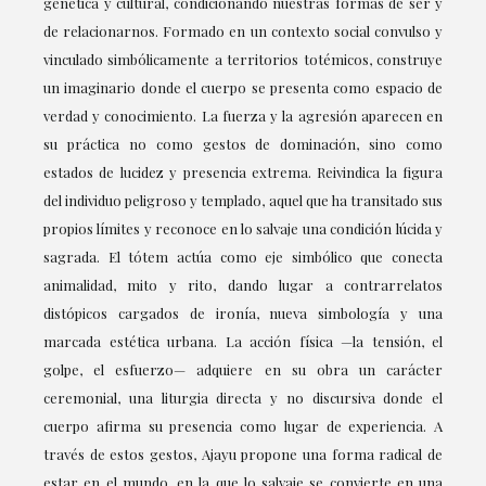
genética y cultural, condicionando nuestras formas de ser y
de relacionarnos. Formado en un contexto social convulso y
vinculado simbólicamente a territorios totémicos, construye
un imaginario donde el cuerpo se presenta como espacio de
verdad y conocimiento. La fuerza y la agresión aparecen en
su práctica no como gestos de dominación, sino como
estados de lucidez y presencia extrema. Reivindica la figura
del individuo peligroso y templado, aquel que ha transitado sus
propios límites y reconoce en lo salvaje una condición lúcida y
sagrada. El tótem actúa como eje simbólico que conecta
animalidad, mito y rito, dando lugar a contrarrelatos
distópicos cargados de ironía, nueva simbología y una
marcada estética urbana. La acción física —la tensión, el
golpe, el esfuerzo— adquiere en su obra un carácter
ceremonial, una liturgia directa y no discursiva donde el
cuerpo afirma su presencia como lugar de experiencia. A
través de estos gestos, Ajayu propone una forma radical de
estar en el mundo, en la que lo salvaje se convierte en una