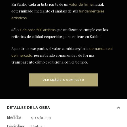
En Saisho cada artista parte de un
valor de firma
inicial,
determinado mediante el análisis de sus
fundamentales
artísticos
.
Sólo
1 de cada 500 artistas
que analizamos cumple con los
criterios de calidad requeridos para entrar en Saisho.
A partir de ese punto, el valor cambia según la
demanda real
del mercado
, permitiendo comprender de forma
transparente cómo evoluciona con el tiempo.
VER ANÁLISIS COMPLETO
DETALLES DE LA OBRA
Medidas
90 x 60 cm
Disciplina
Pintura