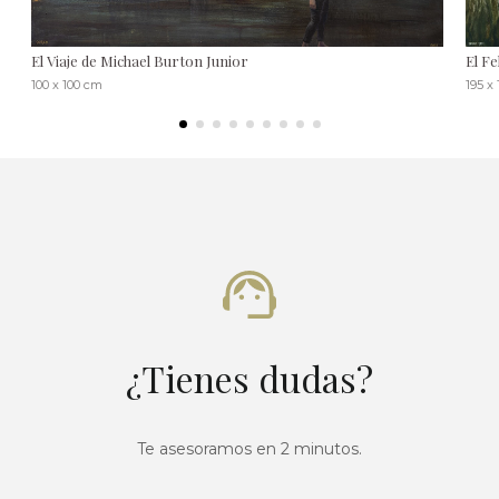
El Viaje de Michael Burton Junior
El Fe
100 x 100 cm
195 x
¿Tienes dudas?
Te asesoramos en 2 minutos.