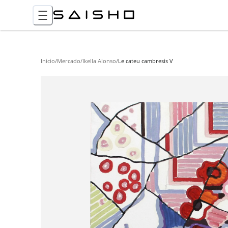
Inicio
/
Mercado
/
Ikella Alonso
/
Le cateu cambresis V