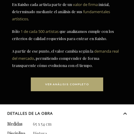
En Saisho cada artista parte de un
valor de firma
inicial,
determinado mediante el análisis de sus
fundamentales
artísticos
.
Sólo
1 de cada 500 artistas
que analizamos cumple con los
criterios de calidad requeridos para entrar en Saisho.
A partir de ese punto, el valor cambia según la
demanda real
del mercado
, permitiendo comprender de forma
transparente cómo evoluciona con el tiempo.
VER ANÁLISIS COMPLETO
DETALLES DE LA OBRA
Medidas
65 x 54 cm
Disciplina
Pintura