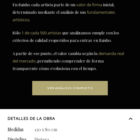
En Saisho cada artista parte de un
valor de firma
inicial,
determinado mediante el análisis de sus
fundamentales
artísticos
.
Sólo
1 de cada 500 artistas
que analizamos cumple con los
criterios de calidad requeridos para entrar en Saisho.
A partir de ese punto, el valor cambia según la
demanda real
del mercado
, permitiendo comprender de forma
transparente cómo evoluciona con el tiempo.
VER ANÁLISIS COMPLETO
DETALLES DE LA OBRA
Medidas
120 x 80 cm
Disciplina
Pintura