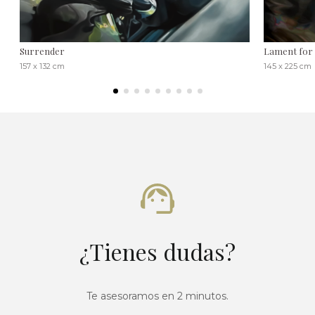
Surrender
Lament for 
157 x 132 cm
145 x 225 cm
¿Tienes dudas?
Te asesoramos en 2 minutos.