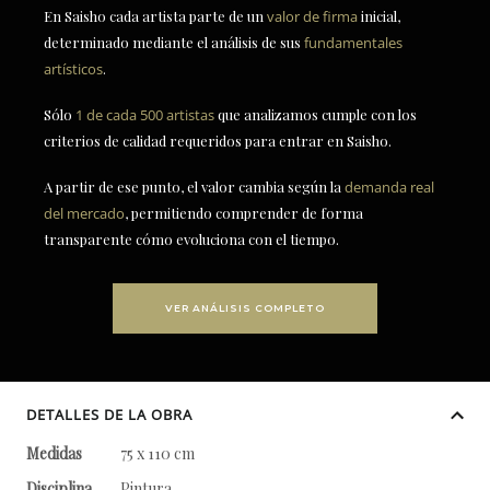
En Saisho cada artista parte de un
valor de firma
inicial,
determinado mediante el análisis de sus
fundamentales
artísticos
.
Sólo
1 de cada 500 artistas
que analizamos cumple con los
criterios de calidad requeridos para entrar en Saisho.
A partir de ese punto, el valor cambia según la
demanda real
del mercado
, permitiendo comprender de forma
transparente cómo evoluciona con el tiempo.
VER ANÁLISIS COMPLETO
DETALLES DE LA OBRA
Medidas
75 x 110 cm
Disciplina
Pintura