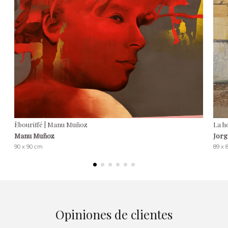
Èbouriffé | Manu Muñoz
La h
Manu Muñoz
Jorg
90 x 90 cm
89 x 
Opiniones de clientes