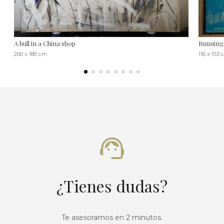
A bull in a China shop
Running 
200 x 180 cm
116 x 153
¿Tienes dudas?
Te asesoramos en 2 minutos.