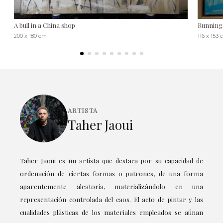
A bull in a China shop
Running 
200 x 180 cm
116 x 153
ARTISTA
Taher Jaoui
Taher Jaoui es un artista que destaca por su capacidad de
ordenación de ciertas formas o patrones, de una forma
aparentemente aleatoria, materializándolo en una
representación controlada del caos. El acto de pintar y las
cualidades plásticas de los materiales empleados se aúnan