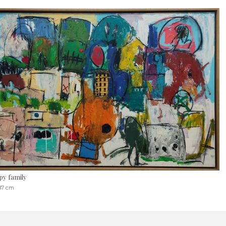
py family
187 cm