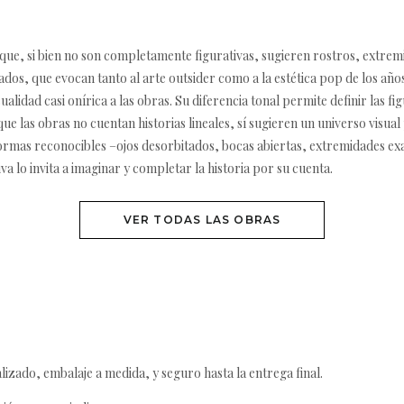
que, si bien no son completamente figurativas, sugieren rostros, extrem
os, que evocan tanto al arte outsider como a la estética pop de los años
alidad casi onírica a las obras. Su diferencia tonal permite definir las f
nque las obras no cuentan historias lineales, sí sugieren un universo visu
 formas reconocibles –ojos desorbitados, bocas abiertas, extremidades e
a lo invita a imaginar y completar la historia por su cuenta.
VER TODAS LAS OBRAS
izado, embalaje a medida, y seguro hasta la entrega final.