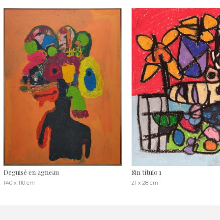
Deguisé en agneau
Sin título 1
140 x 110 cm
21 x 28 cm