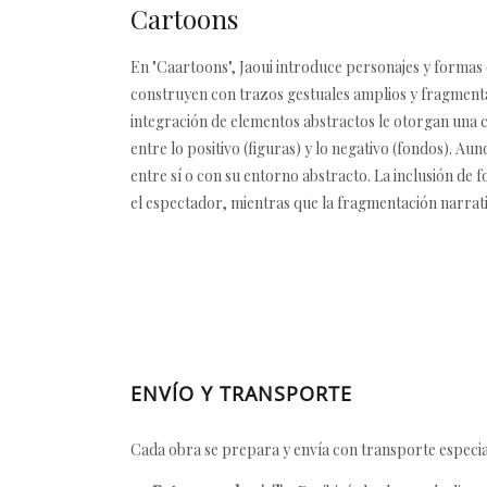
Cartoons
En "Caartoons", Jaoui introduce personajes y formas 
construyen con trazos gestuales amplios y fragmentad
integración de elementos abstractos le otorgan una cu
entre lo positivo (figuras) y lo negativo (fondos). Au
entre sí o con su entorno abstracto. La inclusión de
el espectador, mientras que la fragmentación narrativ
ENVÍO Y TRANSPORTE
Cada obra se prepara y envía con transporte especial