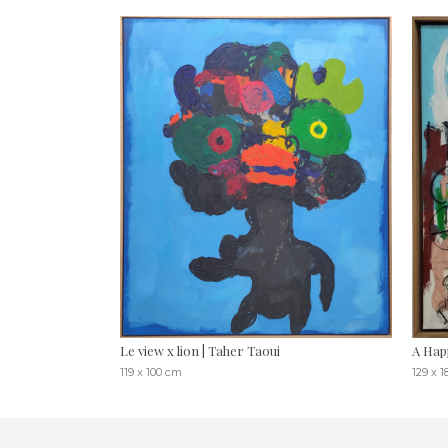
Le view x lion | Taher Taoui
A Hap
119 x 100 cm
129 x 