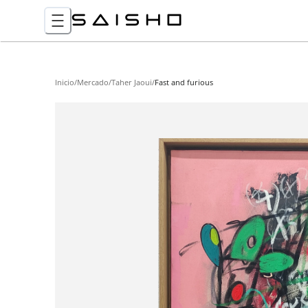
Inicio
/
Mercado
/
Taher Jaoui
/
Fast and furious