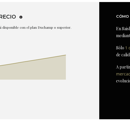
RECIO
CÓMO 
stá disponible con el plan Duchamp o superior.
En Sais
mediant
Sólo
1 
de cali
A parti
merca
evoluci