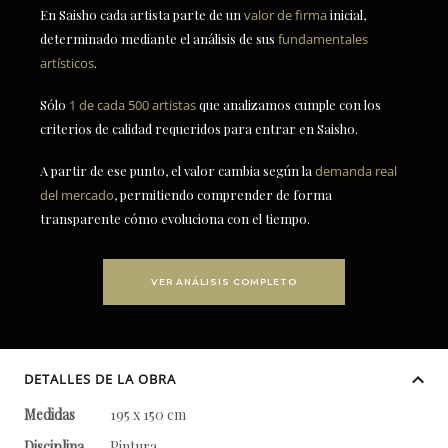
En Saisho cada artista parte de un
valor de firma
inicial,
determinado mediante el análisis de sus
fundamentales
artísticos
.
Sólo
1 de cada 500 artistas
que analizamos cumple con los
criterios de calidad requeridos para entrar en Saisho.
A partir de ese punto, el valor cambia según la
demanda real
del mercado
, permitiendo comprender de forma
transparente cómo evoluciona con el tiempo.
VER ANÁLISIS COMPLETO
DETALLES DE LA OBRA
Medidas
195 x 150 cm
Disciplina
Pintura