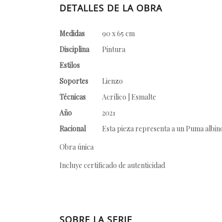
DETALLES DE LA OBRA
Medidas
90 x 65 cm
Disciplina
Pintura
Estilos
Soportes
Lienzo
Técnicas
Acrílico | Esmalte
Año
2021
Racional
Esta pieza representa a un Puma albino 
Obra única
Incluye certificado de autenticidad
SOBRE LA SERIE