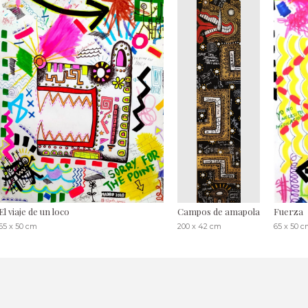
El viaje de un loco
Campos de amapola
Fuerza
65 x 50 cm
200 x 42 cm
65 x 50 