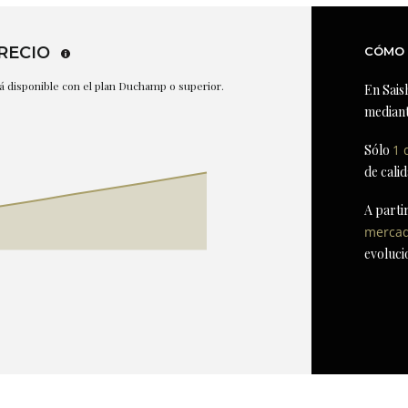
RECIO
CÓMO 
stá disponible con el plan Duchamp o superior.
En Sais
mediant
Sólo
1 
de cali
A parti
merca
evoluci