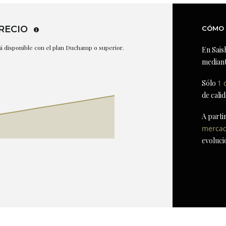
RECIO
CÓMO 
stá disponible con el plan Duchamp o superior.
En Sais
mediant
Sólo
1 
de cali
A parti
merca
evoluci