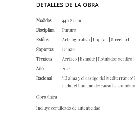
DETALLES DE LA OBRA
Medidas
44 x 82 cm
Disciplina
Pintura
Estilos
Arte figurativo | Pop Art | Street art
Soportes
Lienzo
Técnicas
Acrílico | Esmalte | Rotulador acrílico 
Año
2022
Racional
"El alma y el castigo del Mediterráneo" 
nada...el humano descansa La abundanci
Obra única
Incluye certificado de autenticidad