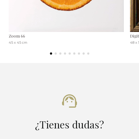
Zoom 66
Digi
45 x 45 cm
48 x 
¿Tienes dudas?