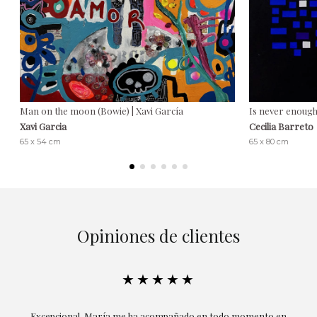
Man on the moon (Bowie) | Xavi García
Is never enough 
Xavi Garcia
Cecilia Barreto
65 x 54 cm
65 x 80 cm
Opiniones de clientes
★★★★★
ría
Excepcional. María me ha acompañado en todo momento en