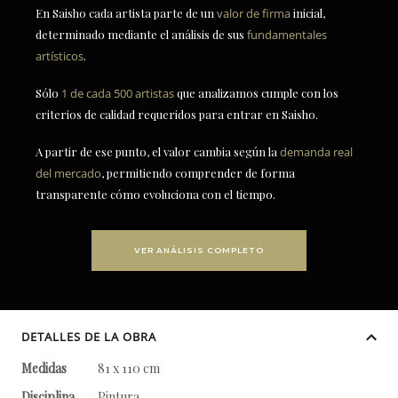
En Saisho cada artista parte de un
valor de firma
inicial,
determinado mediante el análisis de sus
fundamentales
artísticos
.
Sólo
1 de cada 500 artistas
que analizamos cumple con los
criterios de calidad requeridos para entrar en Saisho.
A partir de ese punto, el valor cambia según la
demanda real
del mercado
, permitiendo comprender de forma
transparente cómo evoluciona con el tiempo.
VER ANÁLISIS COMPLETO
DETALLES DE LA OBRA
Medidas
81 x 110 cm
Disciplina
Pintura