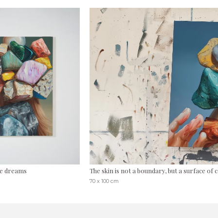
de dreams
The skin is not a boundary, but a surface of 
70 x 100 cm