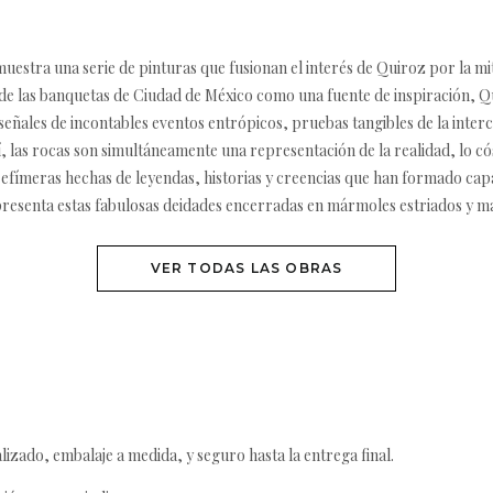
muestra una serie de pinturas que fusionan el interés de Quiroz por la mit
 de las banquetas de Ciudad de México como una fuente de inspiración, Qu
eñales de incontables eventos entrópicos, pruebas tangibles de la inter
í, las rocas son simultáneamente una representación de la realidad, lo 
efímeras hechas de leyendas, historias y creencias que han formado ca
 presenta estas fabulosas deidades encerradas en mármoles estriados y 
VER TODAS LAS OBRAS
izado, embalaje a medida, y seguro hasta la entrega final.