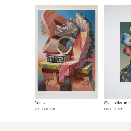
Venus
Who looks insi
200 x 140 cm
140 x 100 cm