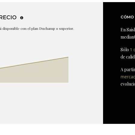
RECIO
CÓMO 
stá disponible con el plan Duchamp o superior.
En Sais
mediant
Sólo
1 
de cali
A parti
merca
evoluci