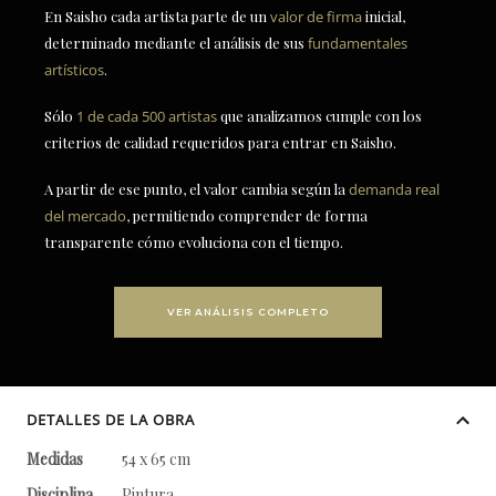
En Saisho cada artista parte de un
valor de firma
inicial,
determinado mediante el análisis de sus
fundamentales
artísticos
.
Sólo
1 de cada 500 artistas
que analizamos cumple con los
criterios de calidad requeridos para entrar en Saisho.
A partir de ese punto, el valor cambia según la
demanda real
del mercado
, permitiendo comprender de forma
transparente cómo evoluciona con el tiempo.
VER ANÁLISIS COMPLETO
DETALLES DE LA OBRA
Medidas
54 x 65 cm
Disciplina
Pintura