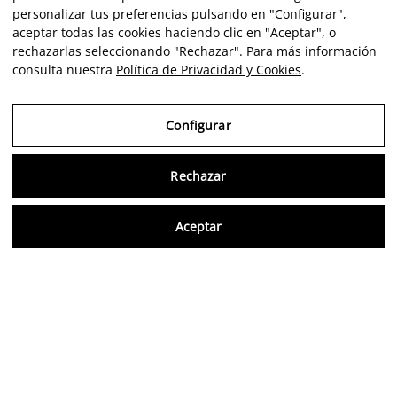
personalizar tus preferencias pulsando en "Configurar",
aceptar todas las cookies haciendo clic en "Aceptar", o
rechazarlas seleccionando "Rechazar". Para más información
consulta nuestra
Política de Privacidad y Cookies
.
Configurar
Rechazar
Consu
Aceptar
ES
Opiniones verificadas
5,0/5