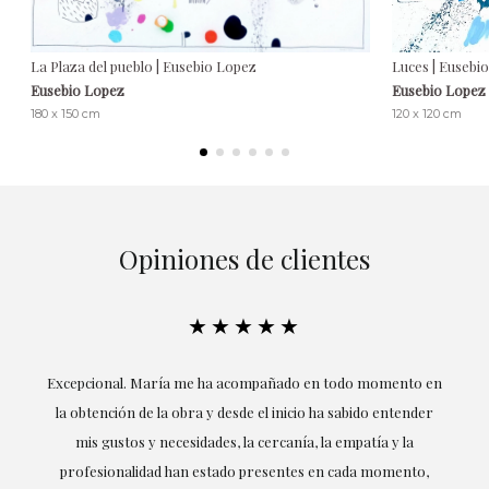
La Plaza del pueblo | Eusebio Lopez
Luces | Eusebi
Eusebio Lopez
Eusebio Lopez
180 x 150 cm
120 x 120 cm
Opiniones de clientes
★★★★★
ría
Excepcional. María me ha acompañado en todo momento en
la obtención de la obra y desde el inicio ha sabido entender
mis gustos y necesidades, la cercanía, la empatía y la
ne
profesionalidad han estado presentes en cada momento,