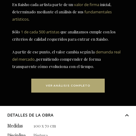
En Saisho cada artista parte de un
valor de firma
inicial,
determinado mediante el análisis de sus
fundamentales
artísticos
.
Sólo
1 de cada 500 artistas
que analizamos cumple con los
criterios de calidad requeridos para entrar en Saisho.
A partir de ese punto, el valor cambia según la
demanda real
del mercado
, permitiendo comprender de forma
transparente cómo evoluciona con el tiempo.
VER ANÁLISIS COMPLETO
DETALLES DE LA OBRA
Medidas
100 x 70 cm
Disciplina
Pintura