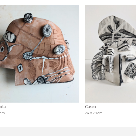
ota
Casco
 cm
24 x 28 cm