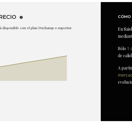
RECIO
CÓMO 
stá disponible con el plan Duchamp o superior.
En Sais
mediant
Sólo
1 
de cali
A parti
merca
evoluci