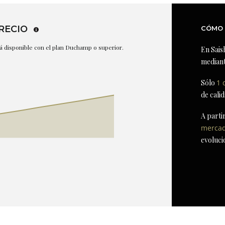
RECIO
CÓMO 
stá disponible con el plan Duchamp o superior.
En Sais
mediant
Sólo
1 
de cali
A parti
merca
evoluci