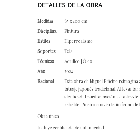
DETALLES DE LA OBRA
Medidas
85 x 100 cm
Disciplina
Pintura
Estilos
Hiperrealismo
Soportes
Tela
Técnicas
Acrílico | Óleo
Año
2024
Racional
Esta obra de Miguel Piñeiro reimagina a
tatuaje japonés tradicional. Al levanta
identidad, transformación y contraste. 
rebelde. Piñeiro convierte un ícono de 
Obra única
Incluye certificado de autenticidad