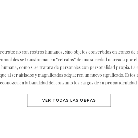
 retrato: no son rostros humanos, sino objetos convertidos en iconos de 
econocibles se transforman en “retratos” de una sociedad marcada por el
si humana, como si se tratara de personajes con personalidad propia. La e
ue al ser aislados y magnificados adquieren un nuevo significado. Estos
 reconozca en la banalidad del consumo los rasgos de su propia identid
VER TODAS LAS OBRAS