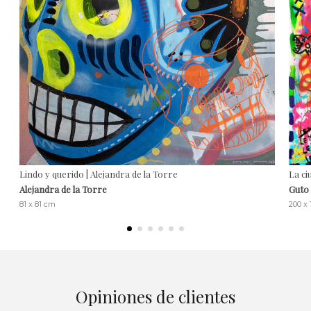
Lindo y querido | Alejandra de la Torre
La ci
Alejandra de la Torre
Guto
81 x 81 cm
200 x
Opiniones de clientes