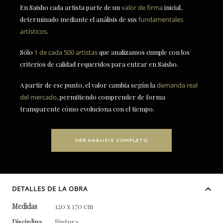
En Saisho cada artista parte de un
valor de firma
inicial,
determinado mediante el análisis de sus
fundamentales
artísticos
.
Sólo
1 de cada 500 artistas
que analizamos cumple con los
criterios de calidad requeridos para entrar en Saisho.
A partir de ese punto, el valor cambia según la
demanda real
del mercado
, permitiendo comprender de forma
transparente cómo evoluciona con el tiempo.
VER ANÁLISIS COMPLETO
DETALLES DE LA OBRA
Medidas
120 x 170 cm
Disciplina
Pintura