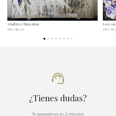
A bull in a China shop
Love on 
200 x 180 cm
219 x 119
¿Tienes dudas?
Te asesoramos en 2 minutos.