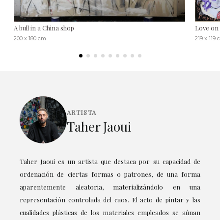
A bull in a China shop
Love on 
200 x 180 cm
219 x 119
ARTISTA
Taher Jaoui
Taher Jaoui es un artista que destaca por su capacidad de
ordenación de ciertas formas o patrones, de una forma
aparentemente aleatoria, materializándolo en una
representación controlada del caos. El acto de pintar y las
cualidades plásticas de los materiales empleados se aúnan