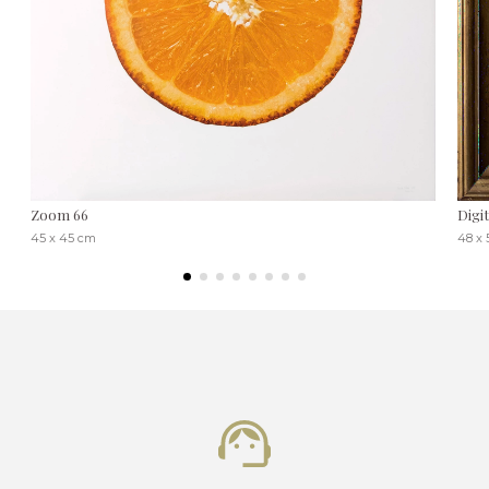
Zoom 66
Digi
45 x 45 cm
48 x 