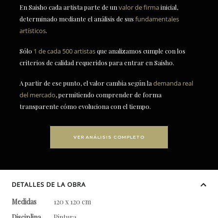
En Saisho cada artista parte de un
valor de firma
inicial,
determinado mediante el análisis de sus
fundamentales
artísticos
.
Sólo
1 de cada 500 artistas
que analizamos cumple con los
criterios de calidad requeridos para entrar en Saisho.
A partir de ese punto, el valor cambia según la
demanda real
del mercado
, permitiendo comprender de forma
transparente cómo evoluciona con el tiempo.
VER ANÁLISIS COMPLETO
DETALLES DE LA OBRA
Medidas
120 x 120 cm
Disciplina
Pintura