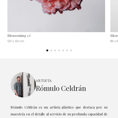
Blossoming 2 I
Blos
120 x 120 cm
85 x 
ARTISTA
Rómulo Celdrán
Rómulo Celdrán es un artista plástico que destaca por su
maestría en el detalle al servicio de su profunda capacidad de