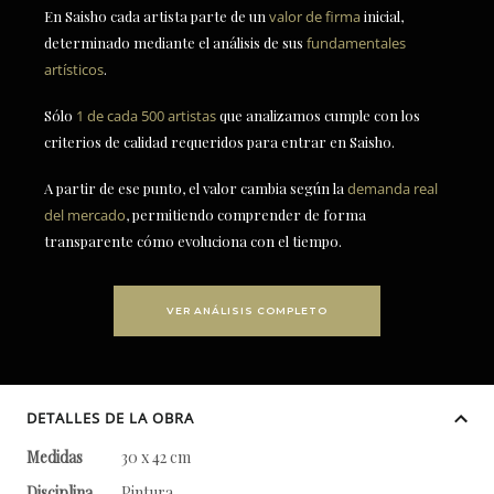
En Saisho cada artista parte de un
valor de firma
inicial,
determinado mediante el análisis de sus
fundamentales
artísticos
.
Sólo
1 de cada 500 artistas
que analizamos cumple con los
criterios de calidad requeridos para entrar en Saisho.
A partir de ese punto, el valor cambia según la
demanda real
del mercado
, permitiendo comprender de forma
transparente cómo evoluciona con el tiempo.
VER ANÁLISIS COMPLETO
DETALLES DE LA OBRA
Medidas
30 x 42 cm
Disciplina
Pintura