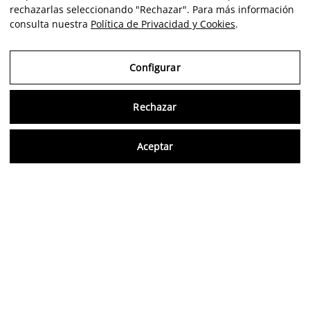
rechazarlas seleccionando "Rechazar". Para más información
consulta nuestra
Política de Privacidad y Cookies
.
Configurar
Rechazar
Consu
Aceptar
ES
Opiniones verificadas
5,0/5
Síguenos en redes