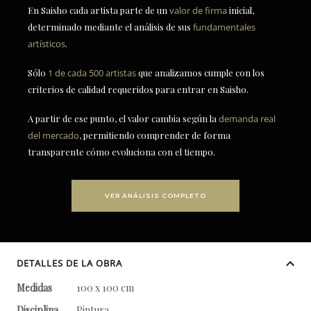
En Saisho cada artista parte de un
valor de firma
inicial,
determinado mediante el análisis de sus
fundamentales
artísticos
.
Sólo
1 de cada 500 artistas
que analizamos cumple con los
criterios de calidad requeridos para entrar en Saisho.
A partir de ese punto, el valor cambia según la
demanda real
del mercado
, permitiendo comprender de forma
transparente cómo evoluciona con el tiempo.
VER ANÁLISIS COMPLETO
DETALLES DE LA OBRA
Medidas
100 x 100 cm
Disciplina
Pintura