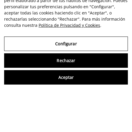
perfil elaborado a partir de tus hábitos de navegación. Puedes
personalizar tus preferencias pulsando en "Configurar",
aceptar todas las cookies haciendo clic en "Aceptar", o
rechazarlas seleccionando "Rechazar". Para más información
consulta nuestra
Política de Privacidad y Cookies
.
Configurar
Rechazar
Consu
Aceptar
ES
Opiniones verificadas