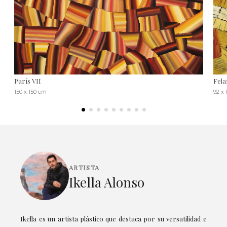
París VII
Fela
150 x 150 cm
92 x 
ARTISTA
Ikella Alonso
Ikella es un artista plástico que destaca por su versatilidad e