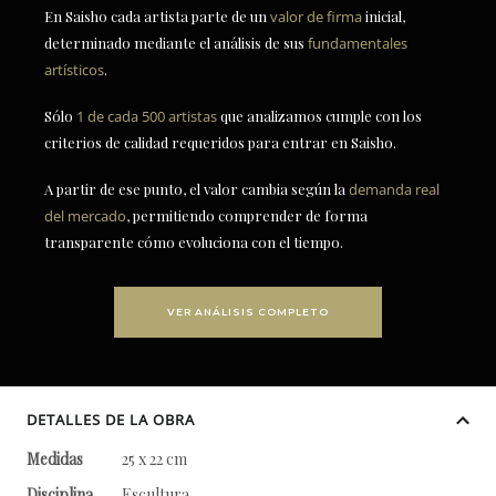
En Saisho cada artista parte de un
valor de firma
inicial,
determinado mediante el análisis de sus
fundamentales
artísticos
.
Sólo
1 de cada 500 artistas
que analizamos cumple con los
criterios de calidad requeridos para entrar en Saisho.
A partir de ese punto, el valor cambia según la
demanda real
del mercado
, permitiendo comprender de forma
transparente cómo evoluciona con el tiempo.
VER ANÁLISIS COMPLETO
DETALLES DE LA OBRA
Medidas
25 x 22 cm
Disciplina
Escultura