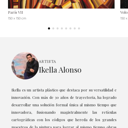
París VII
Volo
150 x 150 cm
150 x
ARTISTA
Ikella Alonso
Ikella es un artista plástico que destaca por su versatilidad e
innovación. Con más de 30 años de trayectoria, ha logrado
desarrollar una solución formal única al mismo tiempo que
innovadora, fusionando magistralmente las retículas
cartográficas con los códigos que hereda de los grandes
maestros de la pintura para lograr al mismo tiempo obras