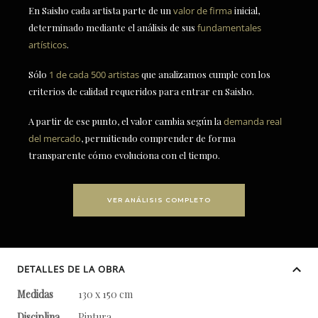
En Saisho cada artista parte de un
valor de firma
inicial,
determinado mediante el análisis de sus
fundamentales
artísticos
.
Sólo
1 de cada 500 artistas
que analizamos cumple con los
criterios de calidad requeridos para entrar en Saisho.
A partir de ese punto, el valor cambia según la
demanda real
del mercado
, permitiendo comprender de forma
transparente cómo evoluciona con el tiempo.
VER ANÁLISIS COMPLETO
DETALLES DE LA OBRA
Medidas
130 x 150 cm
Disciplina
Pintura