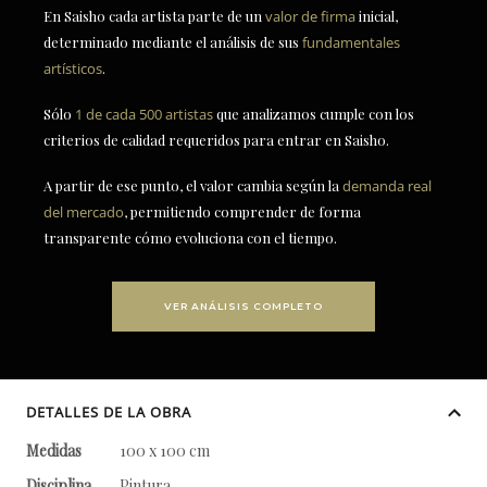
En Saisho cada artista parte de un
valor de firma
inicial,
determinado mediante el análisis de sus
fundamentales
artísticos
.
Sólo
1 de cada 500 artistas
que analizamos cumple con los
criterios de calidad requeridos para entrar en Saisho.
A partir de ese punto, el valor cambia según la
demanda real
del mercado
, permitiendo comprender de forma
transparente cómo evoluciona con el tiempo.
VER ANÁLISIS COMPLETO
DETALLES DE LA OBRA
Medidas
100 x 100 cm
Disciplina
Pintura