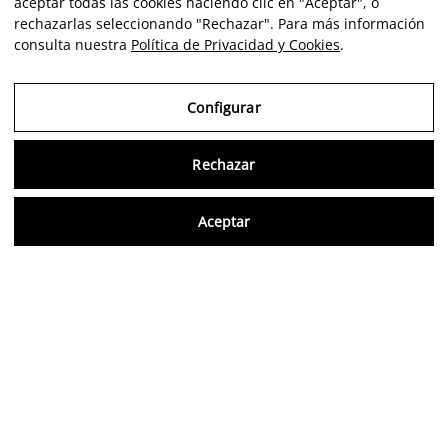
aceptar todas las cookies haciendo clic en "Aceptar", o
rechazarlas seleccionando "Rechazar". Para más información
consulta nuestra
Política de Privacidad y Cookies
.
Configurar
Rechazar
Consu
Aceptar
ES
Opiniones verificadas
5,0/5