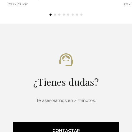
200 x 200 cm
100 x
¿Tienes dudas?
Te asesoramos en 2 minutos.
CONTACTAR