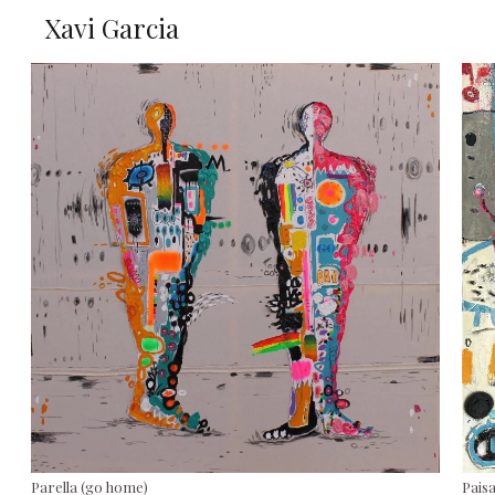
Xavi Garcia
Parella (go home)
Paisa