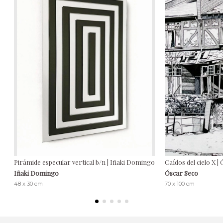
Pirámide especular vertical b/n | Iñaki Domingo
Caídos del cielo X |
Iñaki Domingo
Óscar Seco
48 x 30 cm
70 x 100 cm