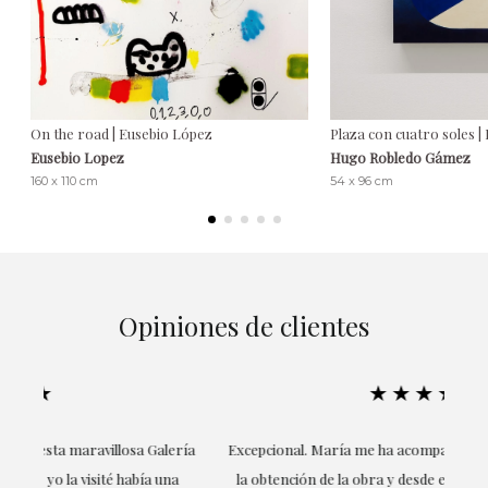
On the road | Eusebio López
Plaza con cuatro soles 
Eusebio Lopez
Hugo Robledo Gámez
160 x 110 cm
54 x 96 cm
Opiniones de clientes
★★★★★
ría
Excepcional. María me ha acompañado en todo momento en
la obtención de la obra y desde el inicio ha sabido entender