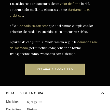
En Saisho cada artista parte de un
valor de firma
inicial,
determinado mediante el análisis de sus
fundamentales
artísticos
.
Sólo
1 de cada 500 artistas
que analizamos cumple con los
criterios de calidad requeridos para entrar en Saisho.
A partir de ese punto, el valor cambia según la
demanda real
del mercado
, permitiendo comprender de forma
transparente cómo evoluciona con el tiempo.
VER ANÁLISIS COMPLETO
DETALLES DE LA OBRA
Medidas
63 x 45 cm
Disciplina
Pintura