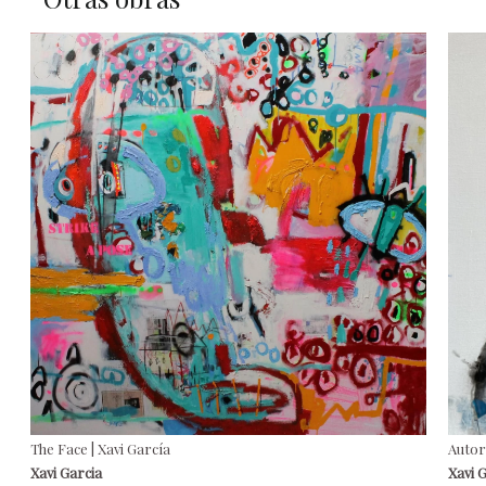
The Face | Xavi García
Autor
Xavi Garcia
Xavi 