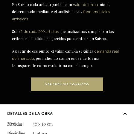
En Saisho cada artista parte de un
valor de firma
inicial,
determinado mediante el análisis de sus
fundamentales
artísticos
.
Sólo
1 de cada 500 artistas
que analizamos cumple con los
criterios de calidad requeridos para entrar en Saisho.
A partir de ese punto, el valor cambia según la
demanda real
del mercado
, permitiendo comprender de forma
transparente cómo evoluciona con el tiempo.
VER ANÁLISIS COMPLETO
DETALLES DE LA OBRA
Medidas
30 x 40 cm
Disciplina
Pintura