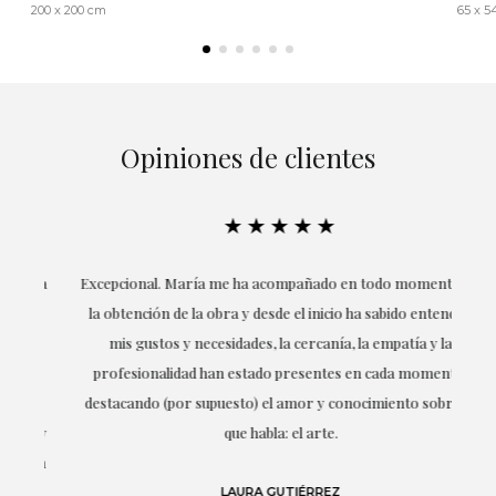
200 x 200 cm
65 x 
Opiniones de clientes
★★★★★
ría
Excepcional. María me ha acompañado en todo momento en
la obtención de la obra y desde el inicio ha sabido entender
mis gustos y necesidades, la cercanía, la empatía y la
ne
profesionalidad han estado presentes en cada momento,
r
destacando (por supuesto) el amor y conocimiento sobre lo
s y
que habla: el arte.
 en
LAURA GUTIÉRREZ