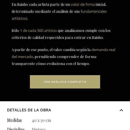
En Saisho cada artista parte de un
valor de firma
inicial,
determinado mediante el análisis de sus
fundamentales
artísticos
.
Sólo
1 de cada 500 artistas
que analizamos cumple con los
criterios de calidad requeridos para entrar en Saisho.
A partir de ese punto, el valor cambia según la
demanda real
del mercado
, permitiendo comprender de forma
transparente cómo evoluciona con el tiempo.
VER ANÁLISIS COMPLETO
DETALLES DE LA OBRA
Medidas
40 x 30 cm
Disciplina
Pintura