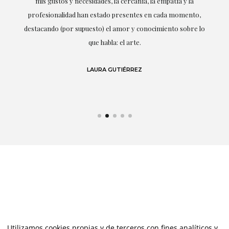
dades, la cercanía, la empatía y la
perfectamente o
estado presentes en cada momento,
sto) el amor y conocimiento sobre lo
ETHAN GON
e habla: el arte.
AURA GUTIÉRREZ
Utilizamos cookies propias y de terceros con fines analíticos y