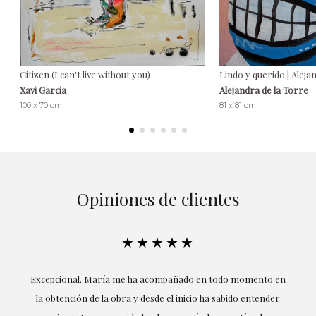
Citizen (I can't live without you)
Lindo y querido | Aleja
Xavi Garcia
Alejandra de la Torre
100 x 70 cm
81 x 81 cm
Opiniones de clientes
★★★★★
★★★
e ha acompañado en todo momento en
Excelente experiencia en es
a y desde el inicio ha sabido entender
instalaciones estaban impeca