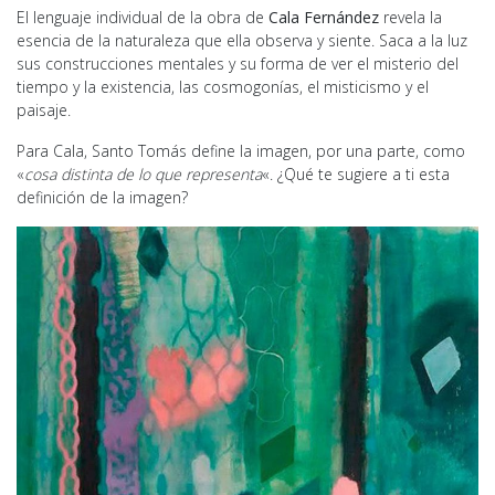
El lenguaje individual de la obra de
Cala Fernández
revela la
esencia de la naturaleza que ella observa y siente. Saca a la luz
sus construcciones mentales y su forma de ver el misterio del
tiempo y la existencia, las cosmogonías, el misticismo y el
paisaje.
Para Cala, Santo Tomás define la imagen, por una parte, como
«
cosa distinta de lo que representa
«. ¿Qué te sugiere a ti esta
definición de la imagen?