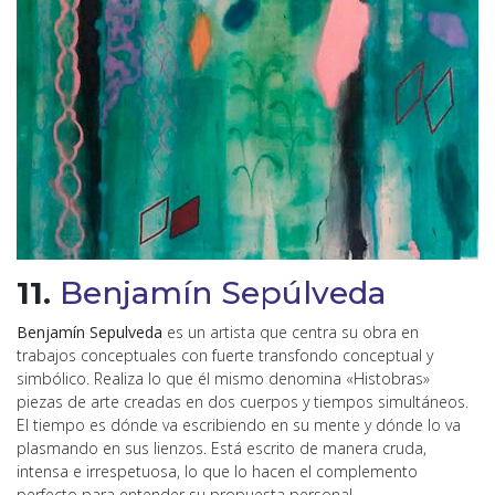
11.
Benjamín Sepúlveda
Benjamín Sepulveda
es un artista que centra su obra en
trabajos conceptuales con fuerte transfondo conceptual y
simbólico. Realiza lo que él mismo denomina «Histobras»
piezas de arte creadas en dos cuerpos y tiempos simultáneos.
El tiempo es dónde va escribiendo en su mente y dónde lo va
plasmando en sus lienzos. Está escrito de manera cruda,
intensa e irrespetuosa, lo que lo hacen el complemento
perfecto para entender su propuesta personal.