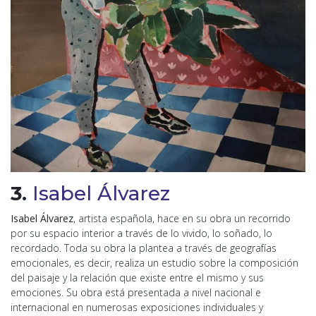
3.
Isabel Álvarez
Isabel Álvarez
, artista española, hace en su obra un recorrido
por su espacio interior a través de lo vivido, lo soñado, lo
recordado. Toda su obra la plantea a través de geografías
emocionales, es decir, realiza un estudio sobre la composición
del paisaje y la relación que existe entre el mismo y sus
emociones. Su obra está presentada a nivel nacional e
internacional en numerosas exposiciones individuales y