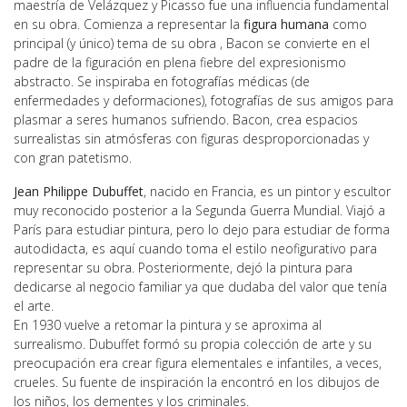
maestría de Velázquez y Picasso fue una influencia fundamental
en su obra. Comienza a representar la
figura humana
como
principal (y único) tema de su obra , Bacon se convierte en el
padre de la figuración en plena fiebre del expresionismo
abstracto. Se inspiraba en fotografías médicas (de
enfermedades y deformaciones), fotografías de sus amigos para
plasmar a seres humanos sufriendo. Bacon, crea espacios
surrealistas sin atmósferas con figuras desproporcionadas y
con gran patetismo.
Jean Philippe Dubuffet
, nacido en Francia, es un pintor y escultor
muy reconocido posterior a la Segunda Guerra Mundial. Viajó a
París para estudiar pintura, pero lo dejo para estudiar de forma
autodidacta, es aquí cuando toma el estilo neofigurativo para
representar su obra. Posteriormente, dejó la pintura para
dedicarse al negocio familiar ya que dudaba del valor que tenía
el arte.
En 1930 vuelve a retomar la pintura y se aproxima al
surrealismo. Dubuffet formó su propia colección de arte y su
preocupación era crear figura elementales e infantiles, a veces,
crueles. Su fuente de inspiración la encontró en los dibujos de
los niños, los dementes y los criminales.