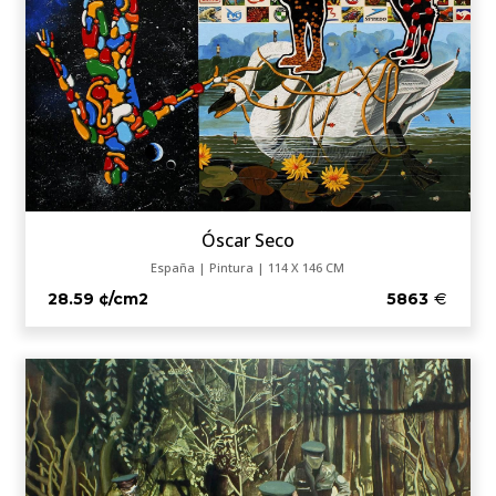
Óscar Seco
España | Pintura | 114 X 146 CM
28.59 ¢/cm2
5863