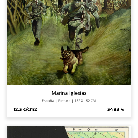
Marina Iglesias
España | Pintura | 152 X 152 CM
12.3 ¢/cm2
3483