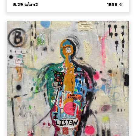
8.29 ¢/cm2
1856