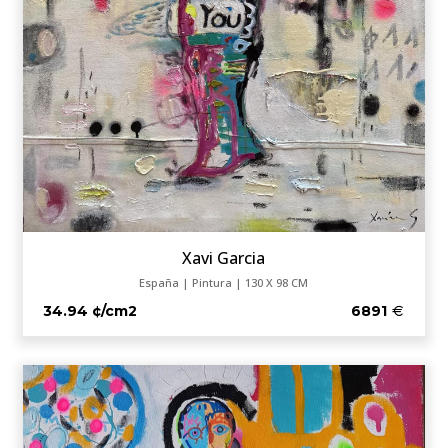
Xavi Garcia
España | Pintura | 130 X 98 CM
34.94 ¢/cm2
6891