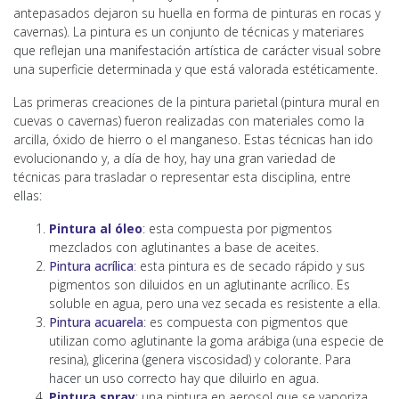
antepasados dejaron su huella en forma de pinturas en rocas y
cavernas). La pintura es un conjunto de técnicas y materiares
que reflejan una manifestación artística de carácter visual sobre
una superficie determinada y que está valorada estéticamente.
Las primeras creaciones de la pintura parietal (pintura mural en
cuevas o cavernas) fueron realizadas con materiales como la
arcilla, óxido de hierro o el manganeso. Estas técnicas han ido
evolucionando y, a día de hoy, hay una gran variedad de
técnicas para trasladar o representar esta disciplina, entre
ellas:
Pintura al óleo
: esta compuesta por pigmentos
mezclados con aglutinantes a base de aceites.
Pintura acrílica
: esta pintura es de secado rápido y sus
pigmentos son diluidos en un aglutinante acrílico. Es
soluble en agua, pero una vez secada es resistente a ella.
Pintura acuarela
: es compuesta con pigmentos que
utilizan como aglutinante la goma arábiga (una especie de
resina), glicerina (genera viscosidad) y colorante. Para
hacer un uso correcto hay que diluirlo en agua.
Pintura spray
: una pintura en aerosol que se vaporiza