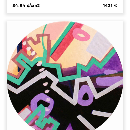
34.94 ¢/cm2
1421