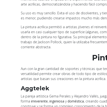
arte acrílicas, democratizándola y haciendo fácil compra
Su uso es muy sencillo. Evita el uso de disolventes, y t
es menor, pudiendo crearse impastos mucho más denso
La pintura acrílica permitió a artistas jóvenes el reinven
usarla en casi cualquier tipo de superficie (algunas, co
dentro de la pintura no figurativa. Su principal element
trabajo de Jackson Pollock, quien la utilizaba frecuente
corriente abstracta.
Pin
Aun con la gran cantidad de soportes y técnicas que ten
versatilidad permite crear obras de todo tipo de estilo
artistas que basan sus creaciones en la pintura acrílica.
Aggtelek
La pareja artística Gema Perales y Alejandro Vallés, j
forma
irreverente
,
ingeniosa
y
doméstica
, creando cuad
construye y se forma un complejo conocimiento de la hi