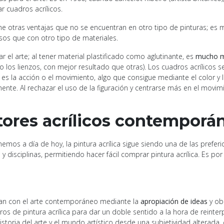
r cuadros acrílicos.
iene otras ventajas que no se encuentran en otro tipo de pinturas; es 
s que con otro tipo de materiales.
tar el arte; al tener material plastificado como aglutinante, es
mucho má
mo los lienzos, con mejor resultado que otras). Los cuadros acrílicos s
o es la acción o el movimiento, algo que consigue mediante el color y
mente. Al rechazar el uso de la figuración y centrarse más en el movim
tores acrílicos contemporá
emos a día de hoy, la pintura acrílica sigue siendo una de las prefer
s y disciplinas, permitiendo hacer fácil comprar pintura acrílica. E
uegan con el arte contemporáneo mediante la
apropiación de ideas
y ob
ros de pintura acrílica para dar un doble sentido a la hora de reinte
storia del arte y el mundo artístico desde una subjetividad alterada,