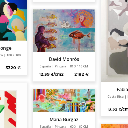
Monge
ra | 100 X 100
David Monrós
España | Pintura | 81 X 116 CM
3320
12.39 ¢/cm2
2182
Fabi
Costa Rica | 
13.32 ¢/c
Maria Burgaz
España | Pintura | 60 X 160 CM