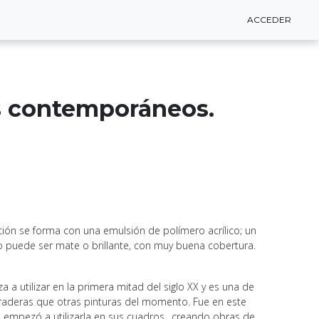
ACCEDER
ACCEDER
s contemporáneos.
ción se forma con una emulsión de polímero acrílico; un
ado puede ser mate o brillante, con muy buena cobertura.
 a utilizar en la primera mitad del siglo XX y es una de
uraderas que otras pinturas del momento. Fue en este
 empezó a utilizarla en sus cuadros., creando obras de