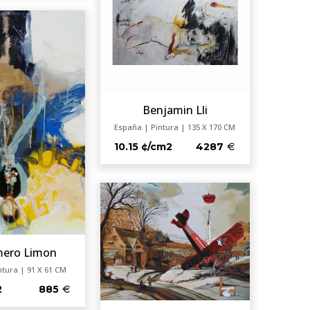
Benjamin Lli
España | Pintura | 135 X 170 CM
10.15 ¢/cm2
4287
mero Limon
ntura | 91 X 61 CM
2
885