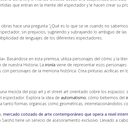
vertidas que entran en la mente del espectador y le hacen crear su pro
s obras hace una pregunta “¿Qué es lo que se ve cuando no sabemos
 espectador, sin prejuicios, sugiriendo y subrayando lo ambiguo de la
tiplicidad de lenguajes de los diferentes espectadores.
ía». Basándose en esta premisa, utiliza personajes del cómic y la lit
o de nuestra Historia. La
ironía
viene de representar esos personajes 
con personajes de la memoria histórica. Crea pinturas acrílicas en 
n una mezcla del pop art y el street art orientado sobre los espacios:
el espectador. Explora la idea de
automatismo
; cómo bebemos del
i
iza tanto formas orgánicas como geométricas, interrelacionándolos c
o,
mercado cotizado de arte contemporáneo que opera a nivel intern
o Saisho tiene un servicio de asesoramiento exclusivo. Llevado a cabo