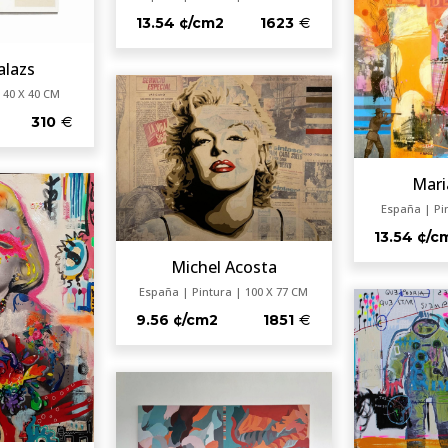
13.54 ¢/cm2
1623
alazs
 40 X 40 CM
310
Mari
España | Pi
13.54 ¢/c
Michel Acosta
España | Pintura | 100 X 77 CM
9.56 ¢/cm2
1851