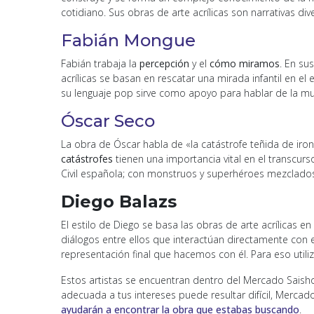
cotidiano. Sus obras de arte acrílicas son narrativas di
Fabián Mongue
Fabián trabaja la
percepción
y el
cómo
miramos
. En su
acrílicas se basan en rescatar una mirada infantil en el
su lenguaje pop sirve como apoyo para hablar de la mul
Óscar Seco
La obra de Óscar habla de «la catástrofe teñida de iron
catástrofes
tienen una importancia vital en el transcurs
Civil española; con monstruos y superhéroes mezclados 
Diego Balazs
El estilo de Diego se basa las obras de arte acrílicas e
diálogos entre ellos que interactúan directamente con 
representación final que hacemos con él. Para eso util
Estos artistas se encuentran dentro del Mercado Saish
adecuada a tus intereses puede resultar difícil, Mercad
ayudarán a encontrar la obra que estabas buscando
.