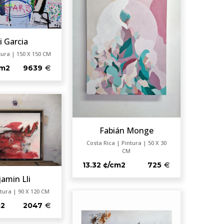
i Garcia
tura | 150 X 150 CM
cm2
9639
Fabián Monge
Costa Rica | Pintura | 50 X 30
CM
13.32 ¢/cm2
725
amin Lli
tura | 90 X 120 CM
m2
2047