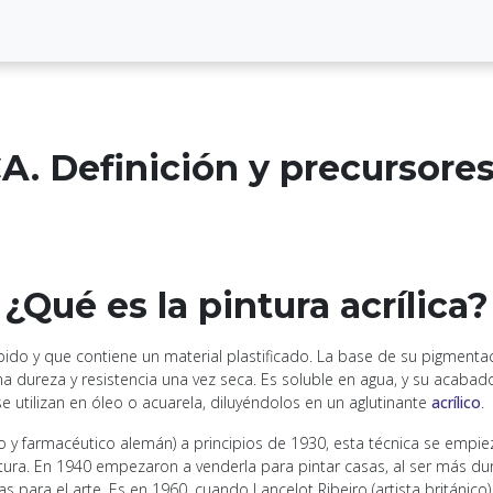
. Definición y precursore
¿Qué es la pintura acrílica?
ido y que contiene un material plastificado. La base de su pigmenta
ona dureza y resistencia una vez seca. Es soluble en agua, y su acab
e utilizan en óleo o acuarela, diluyéndolos en un aglutinante
acrílico
.
 y farmacéutico alemán) a principios de 1930, esta técnica se empieza
ntura. En 1940 empezaron a venderla para pintar casas, al ser más d
a el arte. Es en 1960, cuando Lancelot Ribeiro (artista británico),