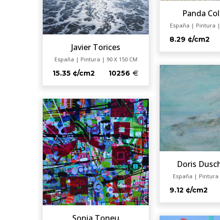
Panda Col
España | Pintura |
8.29 ¢/cm2
Javier Torices
España | Pintura | 90 X 150 CM
15.35 ¢/cm2
10256
Doris Dusc
España | Pintura 
9.12 ¢/cm2
Sonia Toneu