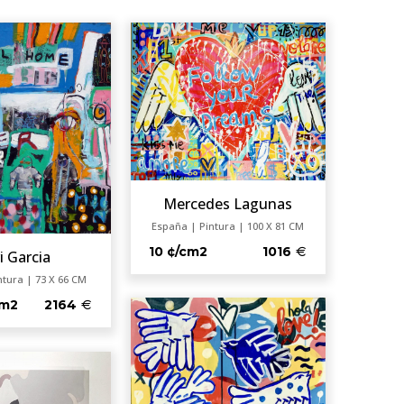
Mercedes Lagunas
España | Pintura | 100 X 81 CM
10 ¢/cm2
1016
i Garcia
ntura | 73 X 66 CM
cm2
2164