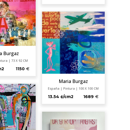
a Burgaz
ntura | 73 X 92 CM
m2
1150
Maria Burgaz
España | Pintura | 100 X 100 CM
13.54 ¢/cm2
1689