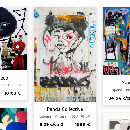
Seco
Xav
 170 X 170 CM
España | Pi
10103
34.94 ¢/
Panda Collective
España | Pintura | 156 X 106 CM
8.29 ¢/cm2
1689