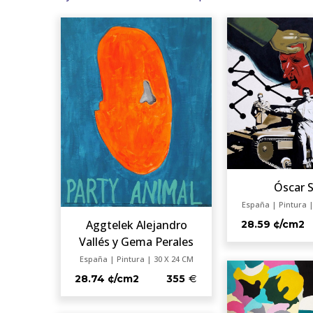
Óscar 
España | Pintura |
Aggtelek Alejandro
28.59 ¢/cm2
Vallés y Gema Perales
España | Pintura | 30 X 24 CM
28.74 ¢/cm2
355