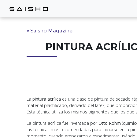
« Saisho Magazine
PINTURA ACRÍLICA
La
pintura acrílica
es una clase de pintura de secado ráp
material plastificado, derivado del látex, que proporci
Esta técnica utiliza los mismos pigmentos que los que s
La pintura acrílica fue inventada por
Otto Röhm
(químico
las técnicas más recomendadas para iniciarse en la pi
momento, cuando empezaron a experimentar usándolas par