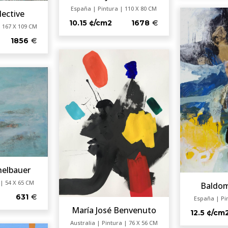
España | Pintura | 110 X 80 CM
lective
10.15 ¢/cm2
1678
 167 X 109 CM
1856
helbauer
| 54 X 65 CM
Baldo
631
España | Pi
María José Benvenuto
12.5 ¢/cm
Australia | Pintura | 76 X 56 CM