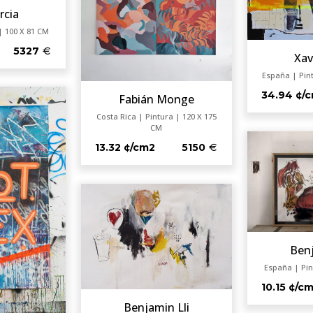
rcia
| 100 X 81 CM
5327
Xav
España | Pin
34.94 ¢/
Fabián Monge
Costa Rica | Pintura | 120 X 175
CM
13.32 ¢/cm2
5150
Benj
España | Pin
10.15 ¢/c
Benjamin Lli