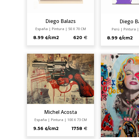
Diego Balazs
Diego B
España | Pintura | 50 X 70 CM
Perú | Pintura |
8.99 ¢/cm2
620
8.99 ¢/cm2
Michel Acosta
España | Pintura | 100 X 73 CM
9.56 ¢/cm2
1758