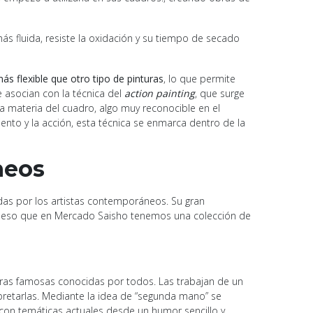
más fluida, resiste la oxidación y su tiempo de secado
s flexible que otro tipo de pinturas
, lo que permite
e asocian con la técnica del
action painting
, que surge
 la materia del cuadro, algo muy reconocible en el
iento y la acción, esta técnica se enmarca dentro de la
neos
idas por los artistas contemporáneos. Su gran
s por eso que en Mercado Saisho tenemos una colección de
ras famosas conocidas por todos. Las trabajan de un
rpretarlas. Mediante la idea de “segunda mano” se
 con temáticas actuales desde un humor sencillo y