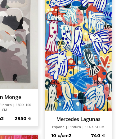
án Monge
Pintura | 180 X 100
CM
Mercedes Lagunas
m2
2950
España | Pintura | 114 X 51 CM
10 ¢/cm2
740