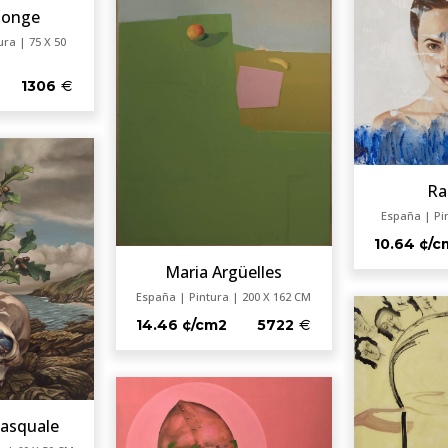
Monge
ura | 75 X 50
1306
Ra
España | Pi
10.64 ¢/c
Maria Argüelles
España | Pintura | 200 X 162 CM
14.46 ¢/cm2
5722
Pasquale