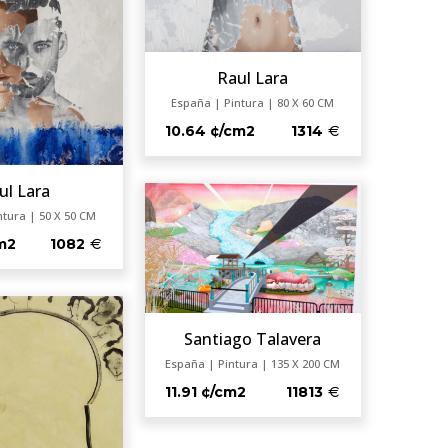
Raul Lara
España | Pintura | 80 X 60 CM
10.64 ¢/cm2
1314
ul Lara
ntura | 50 X 50 CM
m2
1082
Santiago Talavera
España | Pintura | 135 X 200 CM
11.91 ¢/cm2
11813