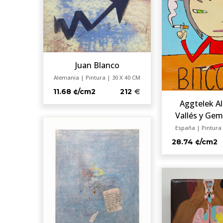
Juan Blanco
Alemania | Pintura | 30 X 40 CM
11.68 ¢/cm2
212
Aggtelek A
Vallés y Gem
España | Pintura 
28.74 ¢/cm2