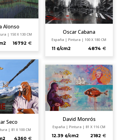
la Alonso
Oscar Cabana
tura | 150 X 130 CM
España | Pintura | 100 X 180 CM
cm2
16792
11 ¢/cm2
4874
David Monrós
ar Seco
España | Pintura | 81 X 116 CM
tura | 81 X 100 CM
12.39 ¢/cm2
2182
cm2
4360