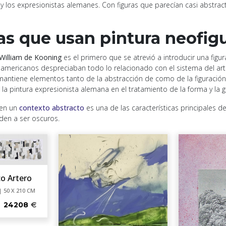
 y los expresionistas alemanes. Con figuras que parecían casi abstract
tas que usan pintura neofigu
William de Kooning
es el primero que se atrevió a introducir una figu
teamericanos despreciaban todo lo relacionado con el sistema del a
a mantiene elementos tanto de la abstracción de como de la figuració
la pintura expresionista alemana en el tratamiento de la forma y la g
 en un
contexto abstracto
es una de las características principales de
den a ser oscuros.
co Artero
| 50 X 210 CM
24208