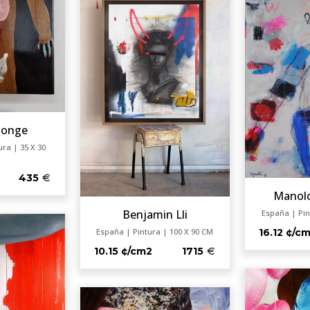
Monge
ura | 35 X 30
435
Manol
Benjamin Lli
España | Pin
16.12 ¢/c
España | Pintura | 100 X 90 CM
10.15 ¢/cm2
1715