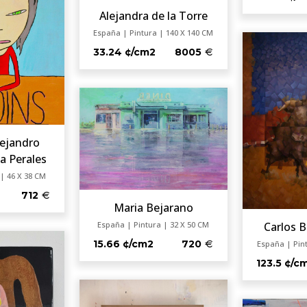
Alejandra de la Torre
España | Pintura | 140 X 140 CM
33.24 ¢/cm2
8005
lejandro
a Perales
| 46 X 38 CM
712
Maria Bejarano
Carlos B
España | Pintura | 32 X 50 CM
15.66 ¢/cm2
720
España | Pin
123.5 ¢/c