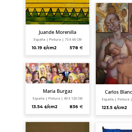
Juande Morenilla
España | Pintura | 73 X 60 CM
10.19 ¢/cm2
578
Maria Burgaz
Carlos Blan
España | Pintura | 40 X 120 CM
España | Pintura |
13.54 ¢/cm2
836
123.5 ¢/cm2