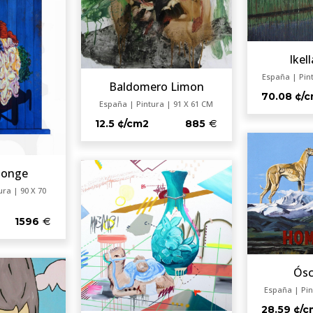
Ikel
España | Pin
Baldomero Limon
70.08 ¢/
España | Pintura | 91 X 61 CM
12.5 ¢/cm2
885
Monge
ura | 90 X 70
1596
Ósc
España | Pin
28.59 ¢/