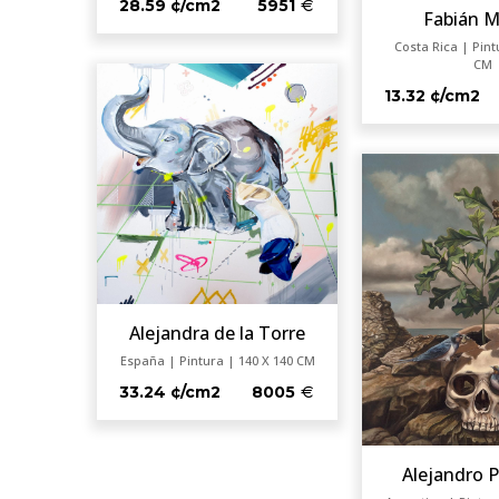
28.59 ¢/cm2
5951
Fabián 
Costa Rica | Pint
CM
13.32 ¢/cm2
Alejandra de la Torre
España | Pintura | 140 X 140 CM
33.24 ¢/cm2
8005
Alejandro 