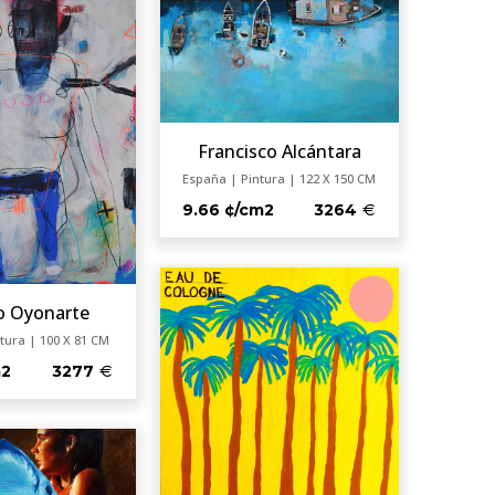
Francisco Alcántara
España | Pintura | 122 X 150 CM
9.66 ¢/cm2
3264
o Oyonarte
tura | 100 X 81 CM
m2
3277