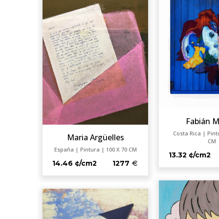
Fabián 
Costa Rica | Pint
Maria Argüelles
CM
España | Pintura | 100 X 70 CM
13.32 ¢/cm2
14.46 ¢/cm2
1277