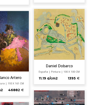
Daniel Dobarco
España | Pintura | 100 X 100 CM
lanco Artero
11.19 ¢/cm2
1395
tura | 193 X 161 CM
m2
46882