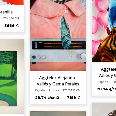
renilla
 147 X 200 CM
3666
Aggtele
Vallés y
Aggtelek Alejandro
España | Pin
Vallés y Gema Perales
28.74 ¢/
España | Pintura | 170 X 120 CM
28.74 ¢/cm2
7199