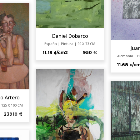
Daniel Dobarco
España | Pintura | 92 X 73 CM
Jua
11.19 ¢/cm2
950
Alemania | P
11.68 ¢/c
co Artero
 125 X 100 CM
23910