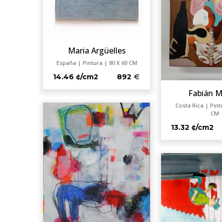
Maria Argüelles
España | Pintura | 80 X 60 CM
14.46 ¢/cm2
892
Fabián 
Costa Rica | Pint
CM
13.32 ¢/cm2