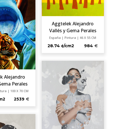
Aggtelek Alejandro
Vallés y Gema Perales
España | Pintura | 46 X 55 CM
28.74 ¢/cm2
984
k Alejandro
 Gema Perales
tura | 100 X 70 CM
cm2
2539