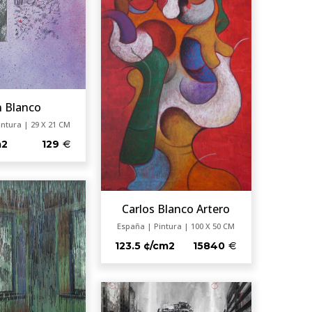
n Blanco
intura | 29 X 21 CM
m2
129
Carlos Blanco Artero
España | Pintura | 100 X 50 CM
123.5 ¢/cm2
15840