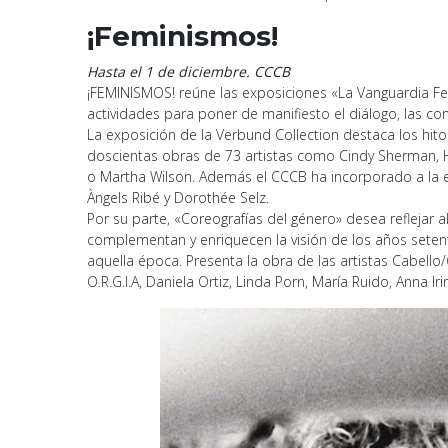
¡Feminismos!
Hasta el 1 de diciembre. CCCB
¡FEMINISMOS! reúne las exposiciones «La Vanguardia F
actividades para poner de manifiesto el diálogo, las co
La exposición de la Verbund Collection destaca los hito
doscientas obras de 73 artistas como Cindy Sherman, He
o Martha Wilson. Además el CCCB ha incorporado a la expo
Àngels Ribé y Dorothée Selz.
Por su parte, «Coreografías del género» desea reflejar 
complementan y enriquecen la visión de los años setent
aquella época. Presenta la obra de las artistas Cabello/C
O.R.G.I.A, Daniela Ortiz, Linda Porn, María Ruido, Anna Iri