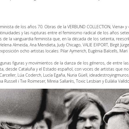
eminista de los años 70. Obras de la VERBUND COLLECTION, Viena» y 
ntinuidades y las rupturas entre el feminismo radical de los años sete
s de la vanguardia feminista que, en la década de los setenta, reescri
lena Almeida, Ana Mendieta, Judy Chicago, VALIE EXPORT, Birgit Jürg
sición ocho artistas locales: Pilar Aymerich, Eugènia Balcells, Mari C
algunas figuras y movimientos de la danza de los géneros, de entre l
a, desde Cataluña y el Estado español, con voces de artistas que no 
arceller, Lúa Coderch, Lucía Egaña, Nuria Güell, ideadestroyingmuros, M
na Russell i Txe Roimeser, Mireia Sallarès, Toxic Lesbian y Eulàlia Valld