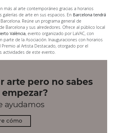
aún más al arte contemporáneo gracias a horarios
as galerías de arte en sus espacios. En
Barcelona tendrá
t Barcelona. Reúne un programa general de
de Barcelona y sus alrededores. Ofrece al público local
ierto València
, evento organizado por LaVAC, con
n parte de la Asociación. Inauguraciones con horarios
el Premio al Artista Destacado, otorgado por el
as actividades de este evento.
r arte pero no sabes
 empezar?
te ayudamos
re cómo