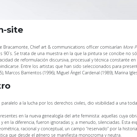
n-site
 de Bracamonte, Chief art & communications officer comisarían
More Pa
os 90´s. Se trata de una muestra en la que la pintura se concibe no 
pacidad de reformulación discursiva, procesual y técnica constante en
ndicarse. Entre los artistas que han sido seleccionados para presenta
), Marcos Barrientos (1996), Miguel Ángel Cardenal (1989), Marina Iglesi
ro
paralelo a la lucha por los derechos civiles, dio visibilidad a una to
presentes en la nueva genealogía del arte feminista: aquellas cuya o
n la diferencia, fueron ignoradas y, a menudo, silenciadas. Esta ex
ométrica, racional y conceptual, un campo “reservado” por la historia
tística que desde el género se manifiesta monocroma y neutra.