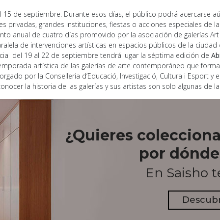
 el 15 de septiembre. Durante esos días, el público podrá acercarse 
nes privadas, grandes instituciones, fiestas o acciones especiales de l
nto anual de cuatro días promovido por la asociación de galerías Ar
alela de intervenciones artísticas en espacios públicos de la ciudad 
encia del 19 al 22 de septiembre tendrá lugar la séptima edición de
Ab
 temporada artística de las galerías de arte contemporáneo que forma
rgado por la Conselleria d’Educació, Investigació, Cultura i Esport y 
onocer la historia de las galerías y sus artistas son solo algunas de l
¿Quieres colecciona
por dónde
En Saisho 
Descub